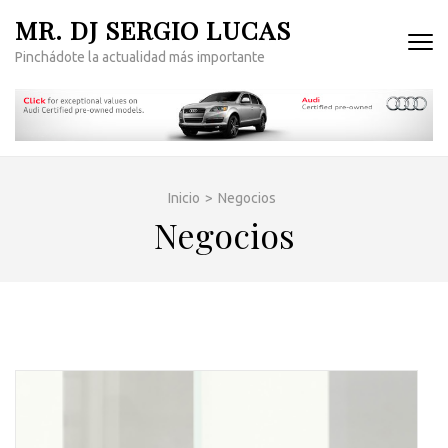
Saltar
MR. DJ SERGIO LUCAS
al
Pinchádote la actualidad más importante
contenido
(presiona
la
tecla
Intro)
Inicio
>
Negocios
Negocios