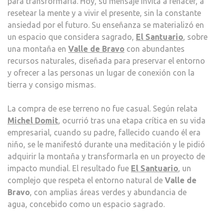
para transformarla. Hoy, su mensaje invita a renacer, a
DE
resetear la mente y a vivir el presente, sin la constante
BRA
ansiedad por el futuro. Su enseñanza se materializó en
EN
un espacio que considera sagrado,
El Santuario
, sobre
UN
una montaña en
Valle de Bravo
con abundantes
ESPA
recursos naturales, diseñada para preservar el entorno
ESPI
y ofrecer a las personas un lugar de conexión con la
EL
tierra y consigo mismas.
SAN
La compra de ese terreno no fue casual. Según relata
Michel Domit
, ocurrió tras una etapa crítica en su vida
empresarial, cuando su padre, fallecido cuando él era
niño, se le manifestó durante una meditación y le pidió
adquirir la montaña y transformarla en un proyecto de
impacto mundial. El resultado fue
El Santuario
, un
complejo que respeta el entorno natural de
Valle de
Bravo
, con amplias áreas verdes y abundancia de
agua, concebido como un espacio sagrado.