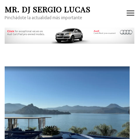
Saltar
MR. DJ SERGIO LUCAS
al
Pinchádote la actualidad más importante
contenido
(presiona
la
tecla
Intro)