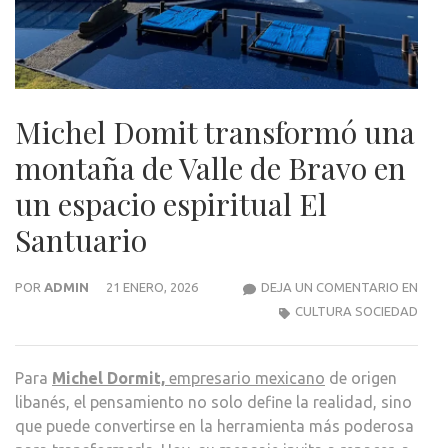
Michel Domit transformó una
montaña de Valle de Bravo en
un espacio espiritual El
Santuario
MICH
POR
ADMIN
21 ENERO, 2026
DEJA UN COMENTARIO EN
DOM
CULTURA SOCIEDAD
TRA
UNA
Para
Michel Dormit,
empresario mexicano
de origen
MON
libanés, el pensamiento no solo define la realidad, sino
DE
que puede convertirse en la herramienta más poderosa
VALL