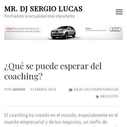
Saltar
MR. DJ SERGIO LUCAS
al
Pinchádote la actualidad más importante
contenido
(presiona
la
tecla
Intro)
¿Qué se puede esperar del
coaching?
¿QUÉ
POR
ADMIN
31 ENERO, 2014
DEJA UN COMENTARIO EN
SE
NEGOCIOS
PUE
ESP
El coaching ha creado en el mundo, especialmente en el
DEL
mundo empresarial y de los negocios, un sinfín de
COA