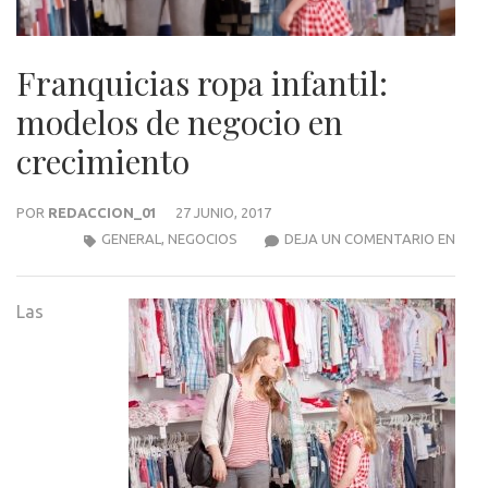
Franquicias ropa infantil:
modelos de negocio en
crecimiento
POR
REDACCION_01
27 JUNIO, 2017
FRAN
GENERAL
,
NEGOCIOS
DEJA UN COMENTARIO EN
ROP
INFA
Las
MOD
DE
NEG
EN
CREC