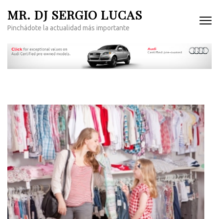
Saltar
MR. DJ SERGIO LUCAS
al
Pinchádote la actualidad más importante
contenido
(presiona
la
tecla
Intro)