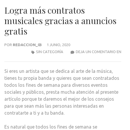
Logra más contratos
musicales gracias a anuncios
gratis
POR
REDACCION_03
1 JUNIO, 2020
LOG
SIN CATEGORÍA
DEJA UN COMENTARIO EN
MÁS
CON
Si eres un artista que se dedica al arte de la música,
MUSI
tienes tu propia banda y quieres que sean contratados
GRAC
todos los fines de semana para diversos eventos
A
sociales y públicos, presta mucha atención al presente
ANU
artículo porque te daremos el mejor de los consejos
GRAT
para que sean más las personas interesadas en
contratarte a ti y a tu banda.
Es natural que todos los fines de semana se