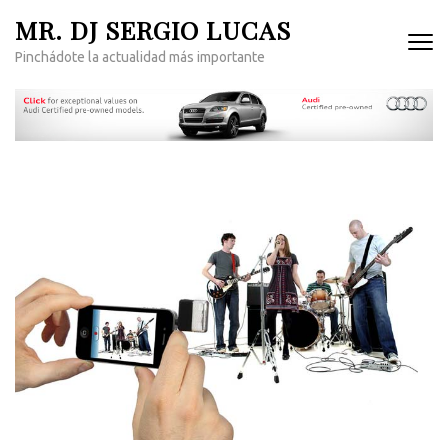
Saltar
MR. DJ SERGIO LUCAS
al
Pinchádote la actualidad más importante
contenido
(presiona
la
tecla
Intro)