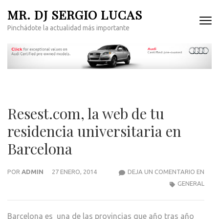
Saltar
MR. DJ SERGIO LUCAS
al
Pinchádote la actualidad más importante
contenido
(presiona
la
tecla
Intro)
Resest.com, la web de tu
residencia universitaria en
Barcelona
RESE
POR
ADMIN
27 ENERO, 2014
DEJA UN COMENTARIO EN
LA
GENERAL
WEB
DE
Barcelona es una de las provincias que año tras año
TU