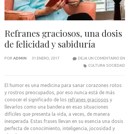
Refranes graciosos, una dosis
de felicidad y sabiduría
REF
POR
ADMIN
31 ENERO, 2017
DEJA UN COMENTARIO EN
GRAC
CULTURA SOCIEDAD
UNA
DOSI
El humor es una medicina para sanar corazones rotos
DE
y rostros preocupados, por eso nunca está de más
FELI
conocer el significado de los
refranes graciosos
y
Y
llevarlos como una bandera en esas situaciones
SABI
difíciles que presenta la vida, a veces, de manera
inesperada. Estas frases llevan en su esencia una dosis
perfecta de conocimiento, inteligencia, jocosidad y