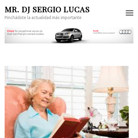
Saltar
MR. DJ SERGIO LUCAS
al
Pinchádote la actualidad más importante
contenido
(presiona
la
tecla
Intro)