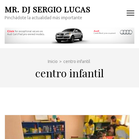
Saltar
MR. DJ SERGIO LUCAS
al
Pinchádote la actualidad más importante
contenido
(presiona
la
tecla
Intro)
Inicio
>
centro infantil
centro infantil