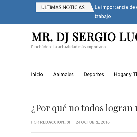
Saltar
La importancia de 
ULTIMAS NOTICIAS
al
trabajo
contenido
(presiona
MR. DJ SERGIO L
la
tecla
Pinchádote la actualidad más importante
Intro)
Inicio
Animales
Deportes
Hogar y T
¿Por qué no todos logran 
POR
REDACCION_01
24 OCTUBRE, 2016