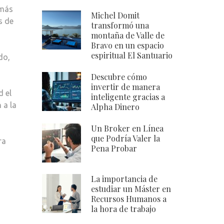
 más
TODOS
Michel Domit
s de
LOGRAN
transformó una
montaña de Valle de
UN
Bravo en un espacio
DIVORCIO
espiritual El Santuario
do,
EXPRESS
MÁLAGA?
Descubre cómo
invertir de manera
d el
inteligente gracias a
 a la
Alpha Dinero
Un Broker en Línea
que Podría Valer la
ra
Pena Probar
La importancia de
estudiar un Máster en
Recursos Humanos a
la hora de trabajo