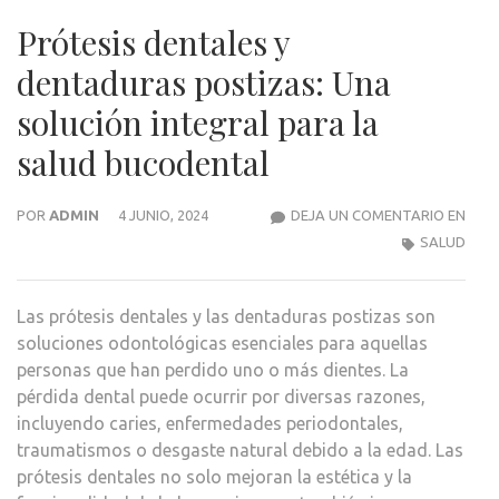
Prótesis dentales y
dentaduras postizas: Una
solución integral para la
salud bucodental
PRÓT
POR
ADMIN
4 JUNIO, 2024
DEJA UN COMENTARIO EN
DEN
SALUD
Y
DEN
Las prótesis dentales y las dentaduras postizas son
POST
soluciones odontológicas esenciales para aquellas
UNA
personas que han perdido uno o más dientes. La
SOL
pérdida dental puede ocurrir por diversas razones,
INTE
incluyendo caries, enfermedades periodontales,
PAR
traumatismos o desgaste natural debido a la edad. Las
LA
prótesis dentales no solo mejoran la estética y la
SAL