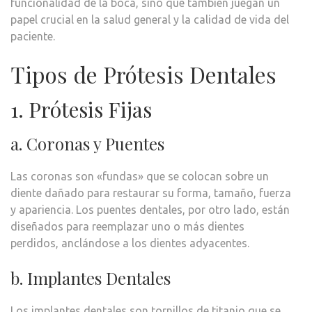
funcionalidad de la boca, sino que también juegan un
BUC
papel crucial en la salud general y la calidad de vida del
paciente.
Tipos de Prótesis Dentales
1. Prótesis Fijas
a. Coronas y Puentes
Las coronas son «fundas» que se colocan sobre un
diente dañado para restaurar su forma, tamaño, fuerza
y apariencia. Los puentes dentales, por otro lado, están
diseñados para reemplazar uno o más dientes
perdidos, anclándose a los dientes adyacentes.
b. Implantes Dentales
Los implantes dentales son tornillos de titanio que se