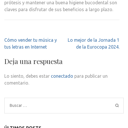
prótesis y mantener una buena higiene bucodental son
claves para disfrutar de sus beneficios a largo plazo.
Navegación
Cómo vender tu música y
Lo mejor de la Jornada 1
de
tus letras en Internet
de la Eurocopa 2024.
entradas
Deja una respuesta
Lo siento, debes estar
conectado
para publicar un
comentario.
Buscar:
ÚLTIMOS POSTS